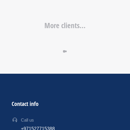
More clients...
Contact info
Call us
+971527715388