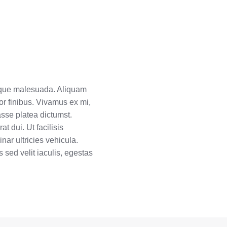
sque malesuada. Aliquam
tor finibus. Vivamus ex mi,
tasse platea dictumst.
t dui. Ut facilisis
ar ultricies vehicula.
sed velit iaculis, egestas